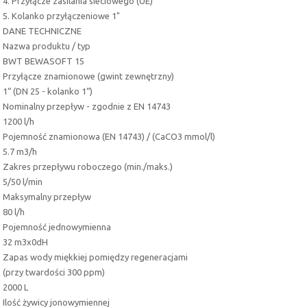
4. Przyłącze zasilania sieciowego (UE)
5. Kolanko przyłączeniowe 1"
DANE TECHNICZNE
Nazwa produktu / typ
BWT BEWASOFT 15
Przyłącze znamionowe (gwint zewnętrzny)
1“ (DN 25 - kolanko 1“)
Nominalny przepływ - zgodnie z EN 14743
1200 l/h
Pojemność znamionowa (EN 14743) / (CaCO3 mmol/l)
5.7 m3/h
Zakres przepływu roboczego (min./maks.)
5/50 l/min
Maksymalny przepływ
80 l/h
Pojemność jednowymienna
32 m3x0dH
Zapas wody miękkiej pomiędzy regeneracjami
(przy twardości 300 ppm)
2000 L
Ilość żywicy jonowymiennej