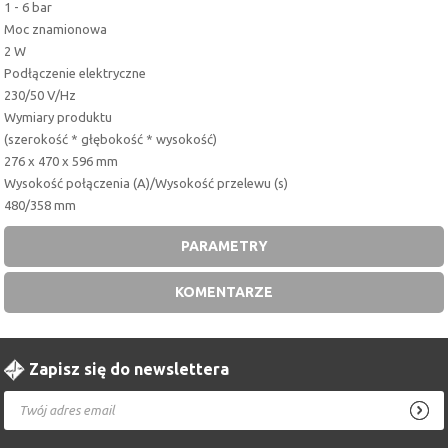
1 - 6 bar
Moc znamionowa
2 W
Podłączenie elektryczne
230/50 V/Hz
Wymiary produktu
(szerokość * głębokość * wysokość)
276 x 470 x 596 mm
Wysokość połączenia (A)/Wysokość przelewu (s)
480/358 mm
PARAMETRY
KOMENTARZE
Zapisz się do newslettera