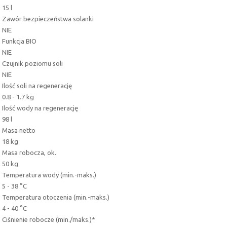
15 l
Zawór bezpieczeństwa solanki
NIE
Funkcja BIO
NIE
Czujnik poziomu soli
NIE
Ilość soli na regenerację
0.8 - 1.7 kg
Ilość wody na regenerację
98 l
Masa netto
18 kg
Masa robocza, ok.
50 kg
Temperatura wody (min.-maks.)
5 - 38 °C
Temperatura otoczenia (min.-maks.)
4 - 40 °C
Ciśnienie robocze (min./maks.)*