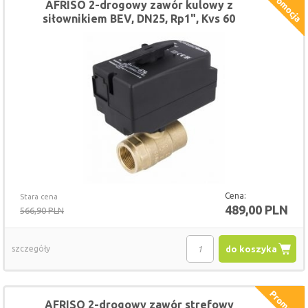
AFRISO 2-drogowy zawór kulowy z
siłownikiem BEV, DN25, Rp1", Kvs 60
m3/h, 230 V AC, NC
Cena:
Stara cena
489,00 PLN
566,90 PLN
szczegóły
do koszyka
AFRISO 2-drogowy zawór strefowy