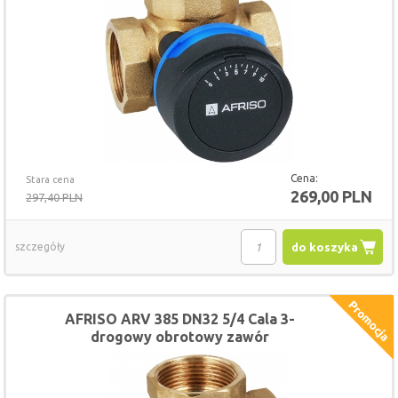
Cena:
Stara cena
269,00 PLN
297,40 PLN
szczegóły
do koszyka
AFRISO ARV 385 DN32 5/4 Cala 3-
drogowy obrotowy zawór
mieszający ProClick, Kvs 16 (NOWY
MODEL)