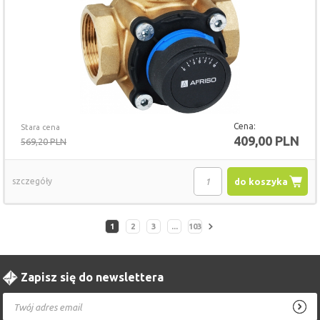
Cena:
Stara cena
409,00 PLN
569,20 PLN
szczegóły
do koszyka
1
2
3
...
103
Zapisz się do newslettera