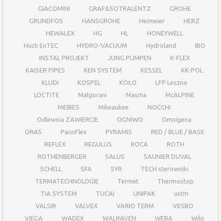
GIACOMINI
GRAF&SOTRALENTZ
GROHE
GRUNDFOS
HANSGROHE
Heimeier
HERZ
HEWALEX
HG
HL
HONEYWELL
Huch EnTEC
HYDRO-VACUUM
Hydroland
IBO
INSTAL PROJEKT
JUNG PUMPEN
K-FLEX
KAISER PIPES
KEN SYSTEM
KESSEL
KK-POL
KLUDI
KOSPEL
KOŁO
LFP Leszno
LOCTITE
Malgorani
Masma
McALPINE
MEIBES
Milwaukee
NOCCHI
Odlewnia ZAWIERCIE
OGNIWO
Omnigena
ORAS
PacoFlex
PYRAMIS
RED / BLUE / BASE
REFLEX
REGULUS
ROCA
ROTH
ROTHENBERGER
SALUS
SAUNIER DUVAL
SCHELL
SFA
SYR
TECH sterowniki
TERMATECHNOLOGIE
Termet
Thermostop
TIA SYSTEM
TUCAI
UNIPAK
ustm
VALSIR
VALVEX
VARIO TERM
VESBO
VIEGA
WADEX
WALRAVEN
WEBA
Wilo