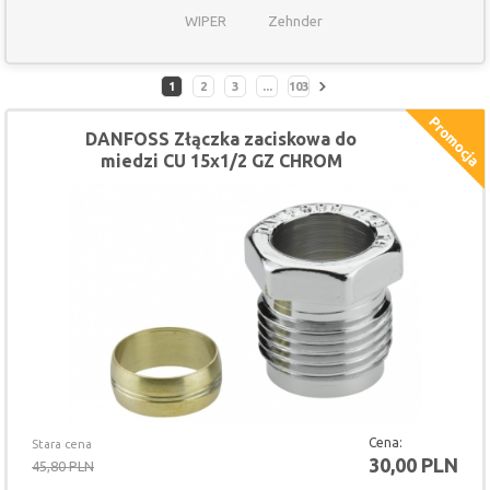
WIPER
Zehnder
1
2
3
...
103
DANFOSS Złączka zaciskowa do
miedzi CU 15x1/2 GZ CHROM
Cena:
Stara cena
30,00 PLN
45,80 PLN