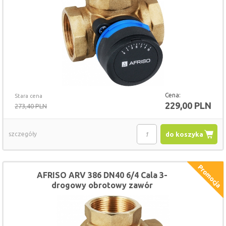
Cena:
Stara cena
229,00 PLN
273,40 PLN
szczegóły
do koszyka
AFRISO ARV 386 DN40 6/4 Cala 3-
drogowy obrotowy zawór
mieszający ProClick, Kvs 25 (NOWY
MODEL)