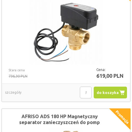
Cena:
Stara cena
619,00 PLN
736,30 PLN
szczegóły
do koszyka
AFRISO ADS 180 HP Magnetyczny
separator zanieczyszczeń do pomp
ciepła, GW G1", Kvs 17,1 m3/h