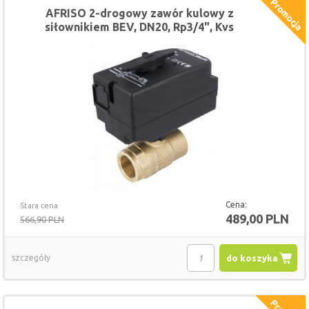
AFRISO 2-drogowy zawór kulowy z
siłownikiem BEV, DN20, Rp3/4", Kvs
45 m3/h, 230 V AC, NC
Cena:
Stara cena
489,00 PLN
566,90 PLN
szczegóły
do koszyka