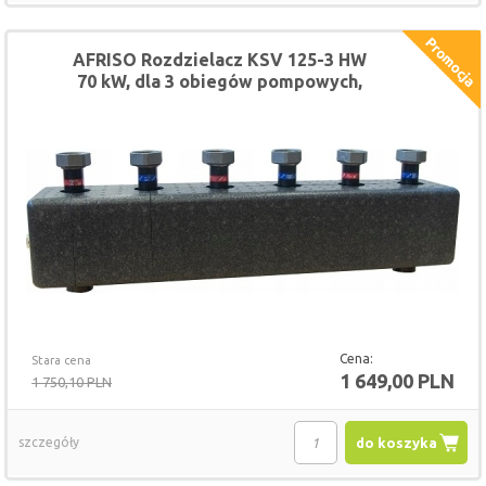
AFRISO Rozdzielacz KSV 125-3 HW
70 kW, dla 3 obiegów pompowych,
ze sprzęgłem hydraulicznym
Cena:
Stara cena
1 649,00 PLN
1 750,10 PLN
szczegóły
do koszyka