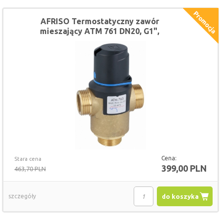
AFRISO Termostatyczny zawór
mieszający ATM 761 DN20, G1",
zakres temperatury 20-43st.C, Kvs
3,2
Cena:
Stara cena
399,00 PLN
463,70 PLN
szczegóły
do koszyka