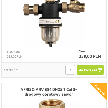
Cena:
Stara cena
339,00 PLN
383,00 PLN
szczegóły
do koszyka
AFRISO ARV 384 DN25 1 Cal 3-
drogowy obrotowy zawór
mieszający ProClick, Kvs 10 (NOWY
MODEL)