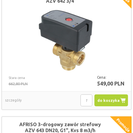
AZV 642 3/4
Cena:
Stara cena
549,00 PLN
662,80 PLN
szczegóły
do koszyka
AFRISO 3-drogowy zawór strefowy
AZV 643 DN20, G1", Kvs 8 m3/h