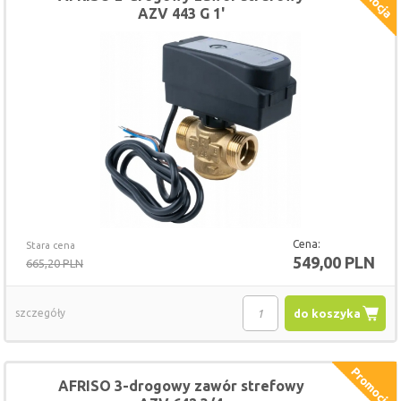
AZV 443 G 1'
Cena:
Stara cena
549,00 PLN
665,20 PLN
szczegóły
do koszyka
AFRISO 3-drogowy zawór strefowy