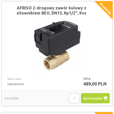
AFRISO 2-drogowy zawór kulowy z
siłownikiem BEV, DN15, Rp1/2", Kvs
20 m3/h, 230 V AC, NC
Cena:
Stara cena
489,00 PLN
566,90 PLN
szczegóły
do koszyka