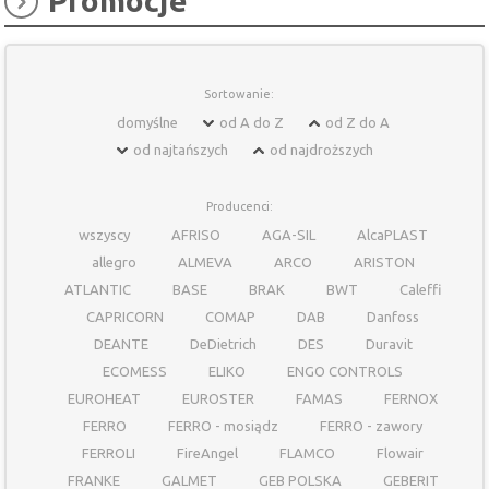
Promocje
Sortowanie:
domyślne
od A do Z
od Z do A
od najtańszych
od najdroższych
Producenci:
wszyscy
AFRISO
AGA-SIL
AlcaPLAST
allegro
ALMEVA
ARCO
ARISTON
ATLANTIC
BASE
BRAK
BWT
Caleffi
CAPRICORN
COMAP
DAB
Danfoss
DEANTE
DeDietrich
DES
Duravit
ECOMESS
ELIKO
ENGO CONTROLS
EUROHEAT
EUROSTER
FAMAS
FERNOX
FERRO
FERRO - mosiądz
FERRO - zawory
FERROLI
FireAngel
FLAMCO
Flowair
FRANKE
GALMET
GEB POLSKA
GEBERIT