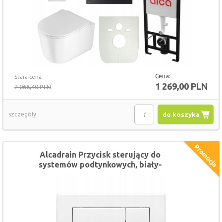
Cena:
Stara cena
1 269,00 PLN
2 066,40 PLN
szczegóły
do koszyka
Alcadrain Przycisk sterujący do
systemów podtynkowych, biały-
połysk M270