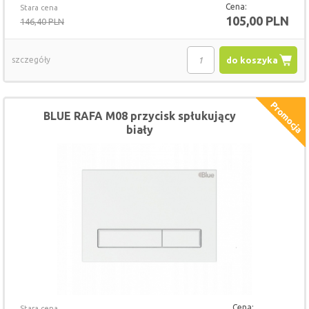
Cena:
Stara cena
105,00 PLN
146,40 PLN
szczegóły
do koszyka
BLUE RAFA M08 przycisk spłukujący
biały
Cena:
Stara cena