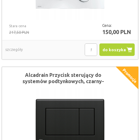
Cena:
Stara cena
150,00 PLN
217,50 PLN
szczegóły
do koszyka
Alcadrain Przycisk sterujący do
systemów podtynkowych, czarny-
mat M278