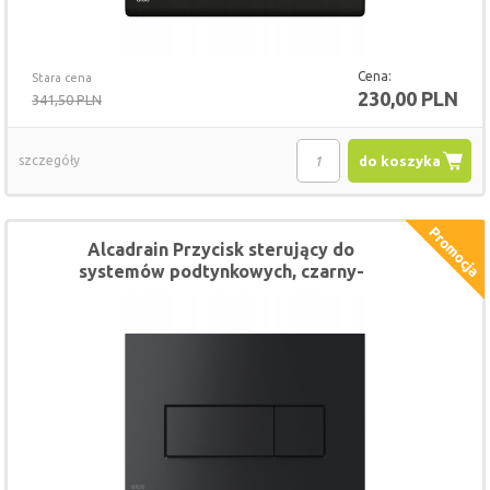
Cena:
Stara cena
230,00 PLN
341,50 PLN
szczegóły
do koszyka
Alcadrain Przycisk sterujący do
systemów podtynkowych, czarny-
mat M578