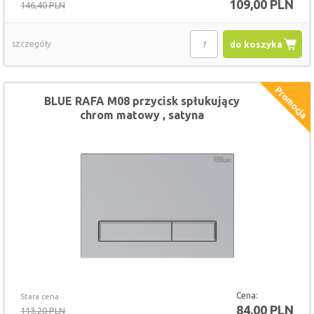
109,00 PLN
146,40 PLN
szczegóły
do koszyka
BLUE RAFA M08 przycisk spłukujący
chrom matowy , satyna
Cena:
Stara cena
84,00 PLN
113,20 PLN