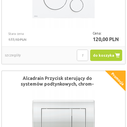
Cena:
Stara cena
120,00 PLN
177,10 PLN
szczegóły
do koszyka
Alcadrain Przycisk sterujący do
systemów podtynkowych, chrom-
połysk M271