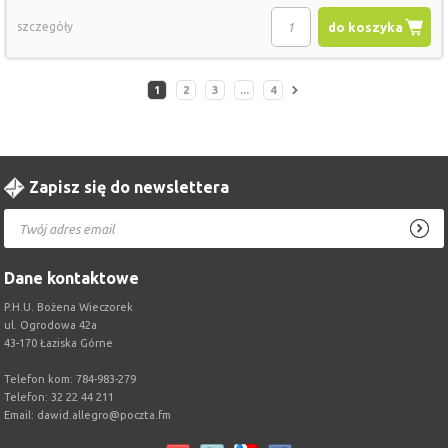
szczegóły
do koszyka
1
2
3
...
4
Zapisz się do newslettera
Dane kontaktowe
P.H.U. Bożena Wieczorek
ul. Ogrodowa 42a
43-170 Łaziska Górne
Telefon kom: 784-983-279
Telefon: 32 22 44 211
Email:
dawid.allegro@poczta.fm