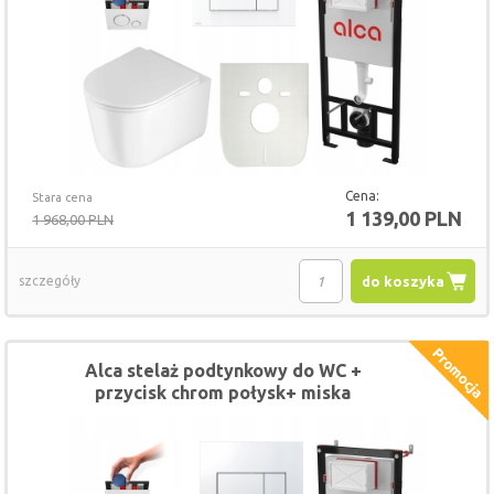
Cena:
Stara cena
1 139,00 PLN
1 968,00 PLN
szczegóły
do koszyka
Alca stelaż podtynkowy do WC +
przycisk chrom połysk+ miska
DEANTE JASMIN