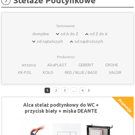
Stelaże Podtynkowe
Sortowanie:
domyślne
od A do Z
od Z do A
od najtańszych
od najdroższych
Producenci:
wszyscy
AlcaPLAST
GEBERIT
GROHE
KK-POL
KOŁO
RED / BLUE / BASE
VALSIR
1
2
3
...
4
Alca stelaż podtynkowy do WC +
przycisk biały + miska DEANTE
JASMIN komplet