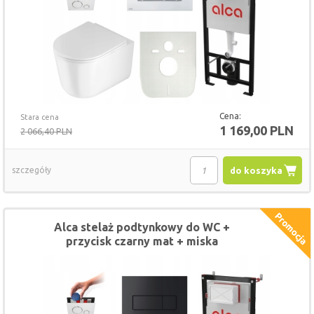
Cena:
Stara cena
1 169,00 PLN
2 066,40 PLN
szczegóły
do koszyka
Alca stelaż podtynkowy do WC +
przycisk czarny mat + miska
DEANTE JASMIN