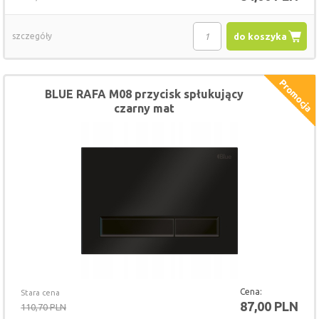
szczegóły
do koszyka
BLUE RAFA M08 przycisk spłukujący
czarny mat
Cena:
Stara cena
87,00 PLN
110,70 PLN