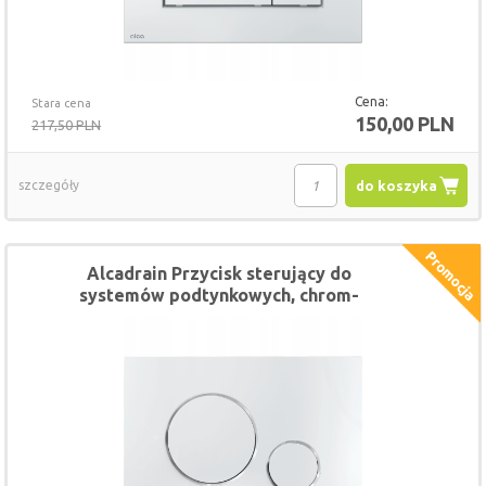
Cena:
Stara cena
150,00 PLN
217,50 PLN
szczegóły
do koszyka
Alcadrain Przycisk sterujący do
systemów podtynkowych, chrom-
połysk M671