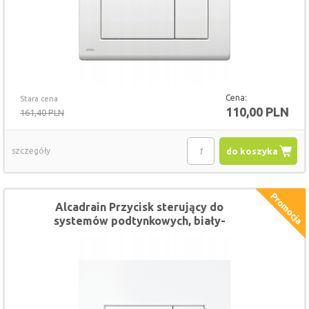
Cena:
Stara cena
110,00 PLN
161,40 PLN
szczegóły
do koszyka
Alcadrain Przycisk sterujący do
systemów podtynkowych, biały-
połysk M570