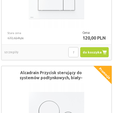
Cena:
Stara cena
120,00 PLN
177,10 PLN
szczegóły
do koszyka
Alcadrain Przycisk sterujący do
systemów podtynkowych, biały-
połysk M670