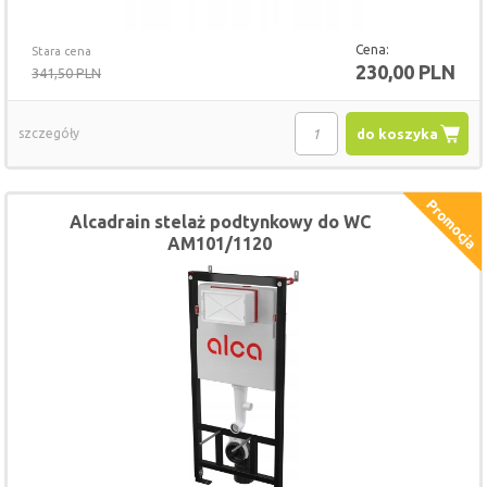
Cena:
Stara cena
230,00 PLN
341,50 PLN
szczegóły
do koszyka
Alcadrain stelaż podtynkowy do WC
AM101/1120