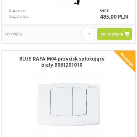
Cena:
Stara cena
485,00 PLN
724,20 PLN
szczegóły
do koszyka
BLUE RAFA M04 przycisk spłukujący
biały B061201010