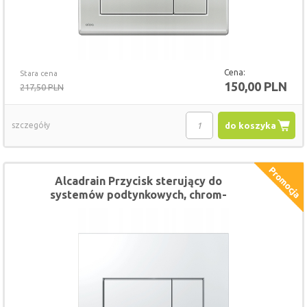
Cena:
Stara cena
150,00 PLN
217,50 PLN
szczegóły
do koszyka
Alcadrain Przycisk sterujący do
systemów podtynkowych, chrom-
połysk M571