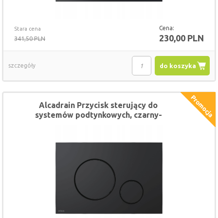
Cena:
Stara cena
230,00 PLN
341,50 PLN
szczegóły
do koszyka
Alcadrain Przycisk sterujący do
systemów podtynkowych, czarny-
mat M678