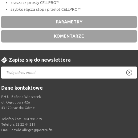
zraszacz prosty CELLPRO™
szybkozłącza stop i przelot CELLPRO™
PARAMETRY
KOMENTARZE
Zapisz się do newslettera
Dane kontaktowe
P.H.U. Bożena Wieczorek
ul. Ogrodowa 42a
43-170 Łaziska Górne
Telefon kom: 784-983-279
Telefon: 32 22 44 211
Email:
dawid.allegro@poczta.fm