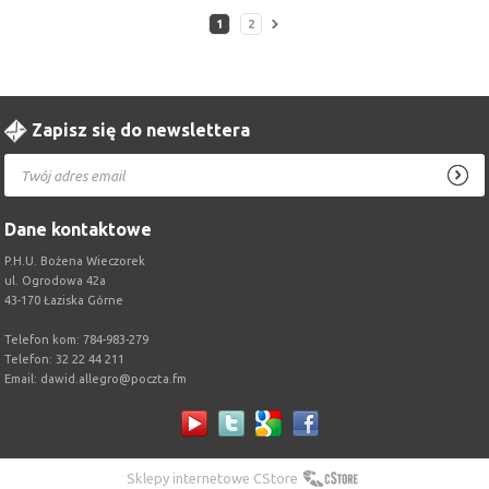
1
2
Zapisz się do newslettera
Dane kontaktowe
P.H.U. Bożena Wieczorek
ul. Ogrodowa 42a
43-170 Łaziska Górne
Telefon kom: 784-983-279
Telefon: 32 22 44 211
Email:
dawid.allegro@poczta.fm
Sklepy internetowe CStore