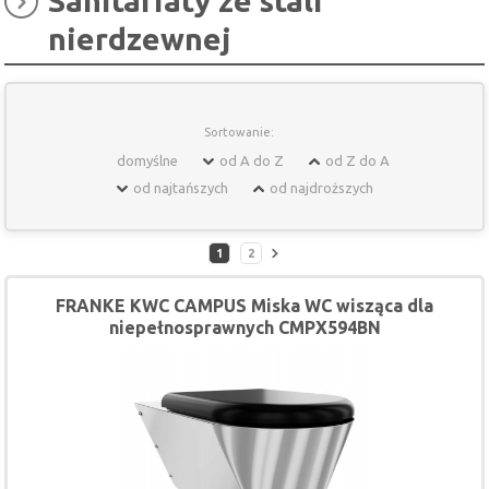
Sanitariaty ze stali
nierdzewnej
Sortowanie:
domyślne
od A do Z
od Z do A
od najtańszych
od najdroższych
1
2
FRANKE KWC CAMPUS Miska WC wisząca dla
niepełnosprawnych CMPX594BN