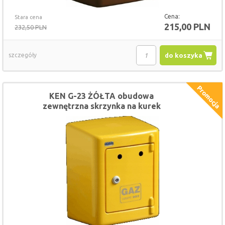
Cena:
Stara cena
215,00 PLN
232,50 PLN
szczegóły
do koszyka
KEN G-23 ŻÓŁTA obudowa
zewnętrzna skrzynka na kurek
gazowy 28 x 36 x 20