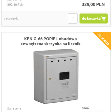
329,00 PLN
392,40 PLN
szczegóły
do koszyka
KEN G-66 POPIEL obudowa
zewnętrzna skrzynka na licznik
gazomierz 60x60
Cena:
Stara cena