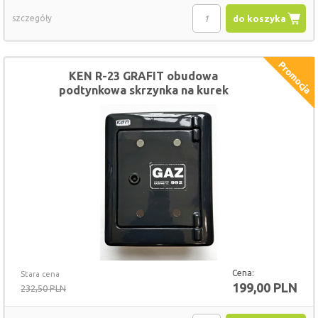
szczegóły
do koszyka
KEN R-23 GRAFIT obudowa
podtynkowa skrzynka na kurek
gazowy
Cena:
Stara cena
199,00 PLN
232,50 PLN