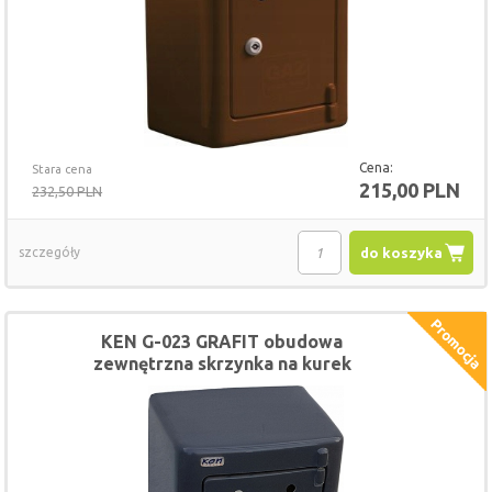
Cena:
Stara cena
215,00 PLN
232,50 PLN
szczegóły
do koszyka
KEN G-023 GRAFIT obudowa
zewnętrzna skrzynka na kurek
gazowy 28 x 36 x 20