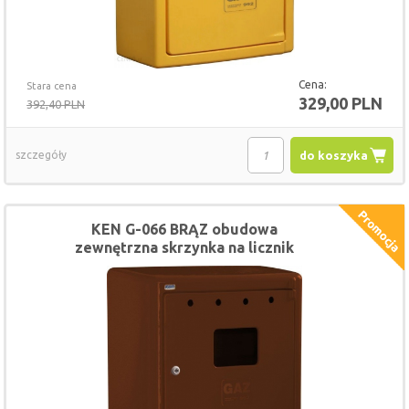
Cena:
Stara cena
329,00 PLN
392,40 PLN
szczegóły
do koszyka
KEN G-066 BRĄZ obudowa
zewnętrzna skrzynka na licznik
gazomierz 60x60