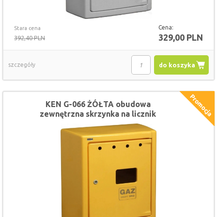
Cena:
Stara cena
329,00 PLN
392,40 PLN
szczegóły
do koszyka
KEN G-066 ŻÓŁTA obudowa
zewnętrzna skrzynka na licznik
gazomierz 60x60