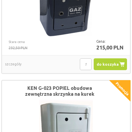
Cena:
Stara cena
215,00 PLN
232,50 PLN
szczegóły
do koszyka
KEN G-023 POPIEL obudowa
zewnętrzna skrzynka na kurek
gazowy 28 x 36 x 20