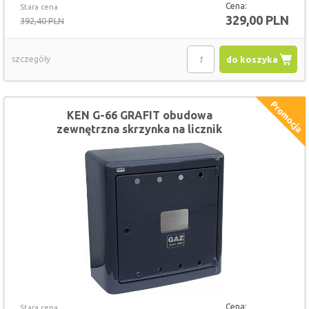
Cena:
Stara cena
329,00 PLN
392,40 PLN
szczegóły
do koszyka
KEN G-66 GRAFIT obudowa
zewnętrzna skrzynka na licznik
gazomierz 60x60
Cena:
Stara cena