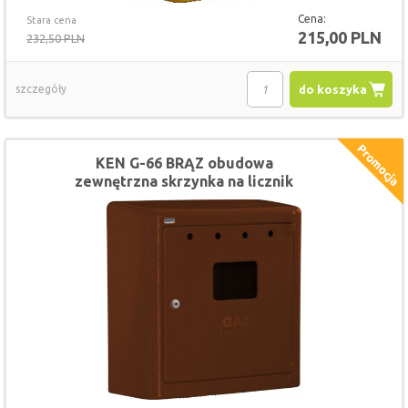
Cena:
Stara cena
215,00 PLN
232,50 PLN
szczegóły
do koszyka
KEN G-66 BRĄZ obudowa
zewnętrzna skrzynka na licznik
gazomierz 60x60