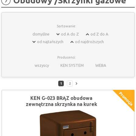
Obudowy /Skrzynki gazowe
Sortowanie:
domyślne
od A do Z
od Z do A
od najtańszych
od najdroższych
Producenci:
wszyscy
KEN SYSTEM
WEBA
1
2
KEN G-023 BRĄZ obudowa
zewnętrzna skrzynka na kurek
gazowy 28 x 36 x 20