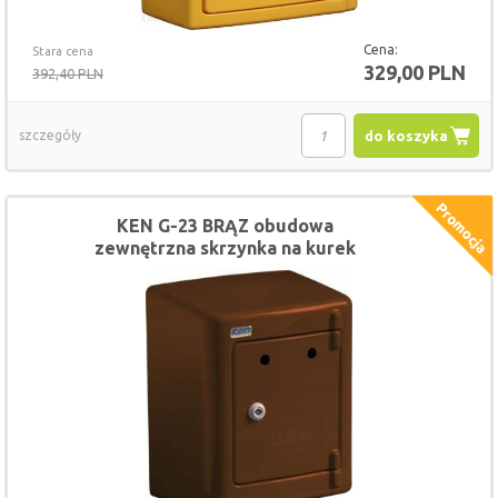
Cena:
Stara cena
329,00 PLN
392,40 PLN
szczegóły
do koszyka
KEN G-23 BRĄZ obudowa
zewnętrzna skrzynka na kurek
gazowy 28 x 36 x 20