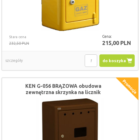
Cena:
Stara cena
215,00 PLN
232,50 PLN
szczegóły
do koszyka
KEN G-056 BRĄZOWA obudowa
zewnętrzna skrzynka na licznik
gazomierz 52x60