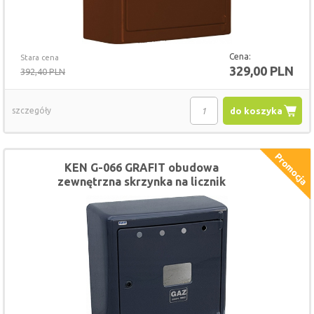
Cena:
Stara cena
329,00 PLN
392,40 PLN
szczegóły
do koszyka
KEN G-066 GRAFIT obudowa
zewnętrzna skrzynka na licznik
gazomierz 60x60