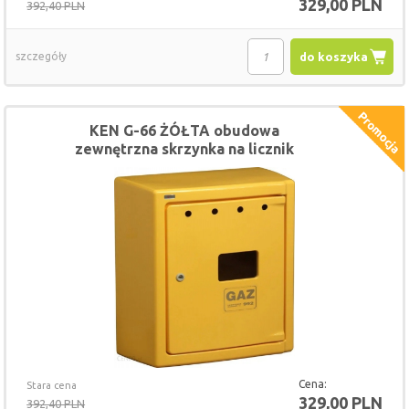
329,00 PLN
392,40 PLN
szczegóły
do koszyka
KEN G-66 ŻÓŁTA obudowa
zewnętrzna skrzynka na licznik
gazomierz 60x60
Cena:
Stara cena
329,00 PLN
392,40 PLN