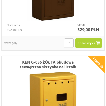
Cena:
Stara cena
329,00 PLN
392,40 PLN
szczegóły
do koszyka
KEN G-056 ŻÓŁTA obudowa
zewnętrzna skrzynka na licznik
gazomierz 52x60