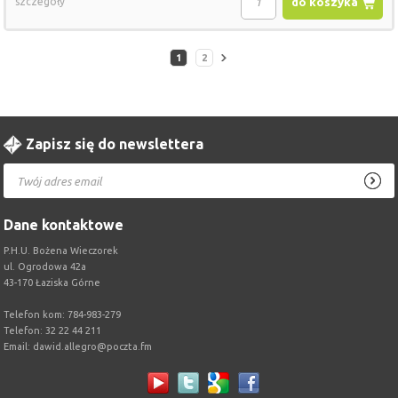
szczegóły
do koszyka
1
2
Zapisz się do newslettera
Dane kontaktowe
P.H.U. Bożena Wieczorek
ul. Ogrodowa 42a
43-170 Łaziska Górne
Telefon kom: 784-983-279
Telefon: 32 22 44 211
Email:
dawid.allegro@poczta.fm