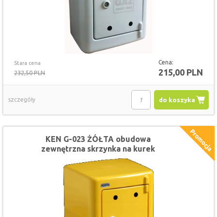
Cena:
Stara cena
215,00 PLN
232,50 PLN
szczegóły
do koszyka
KEN G-023 ŻÓŁTA obudowa
zewnętrzna skrzynka na kurek
gazowy 28 x 36 x 20