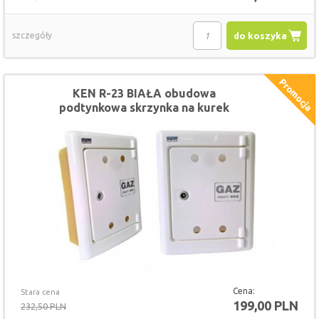
szczegóły
do koszyka
KEN R-23 BIAŁA obudowa
podtynkowa skrzynka na kurek
gazowy
Cena:
Stara cena
199,00 PLN
232,50 PLN