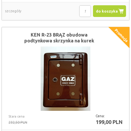
szczegóły
do koszyka
KEN R-23 BRĄZ obudowa
podtynkowa skrzynka na kurek
gazowy
Cena:
Stara cena
199,00 PLN
232,50 PLN