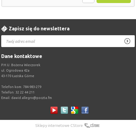
Zapisz się do newslettera
Dane kontaktowe
P.H.U. Bożena Wieczorek
ul. Ogrodowa 42a
43-170 Łaziska Górne
Telefon kom: 784-983-279
Telefon: 32 22 44 211
Email:
dawid.allegro@poczta.fm
Sklepy internetowe CStore