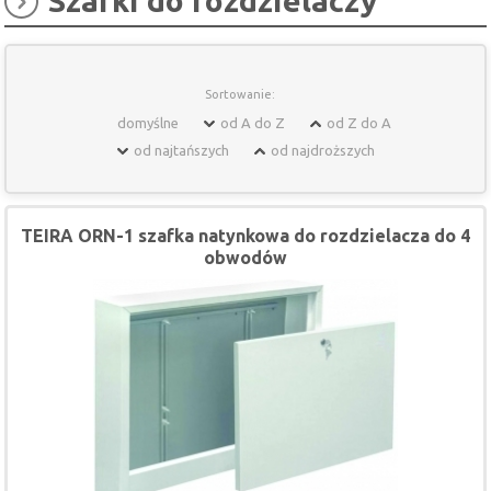
Szafki do rozdzielaczy
Sortowanie:
domyślne
od A do Z
od Z do A
od najtańszych
od najdroższych
TEIRA ORN-1 szafka natynkowa do rozdzielacza do 4
obwodów