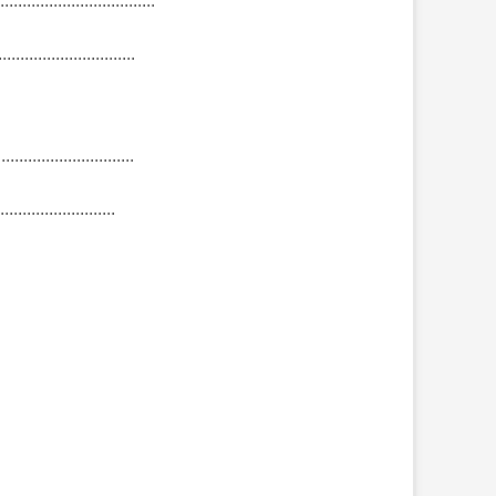
.........................
.........................
..........................
..........................