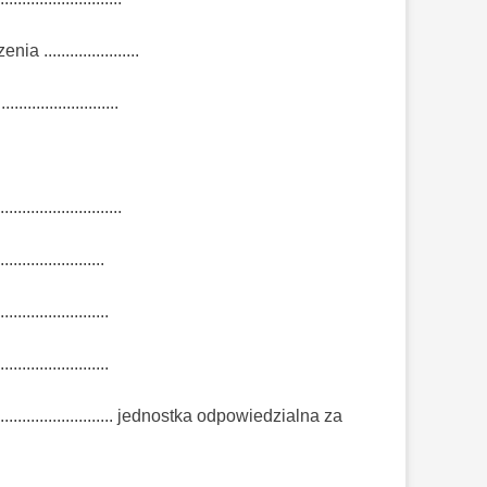
enia ......................
..........................
.........................
........................
.........................
.........................
.......................................... jednostka odpowiedzialna za