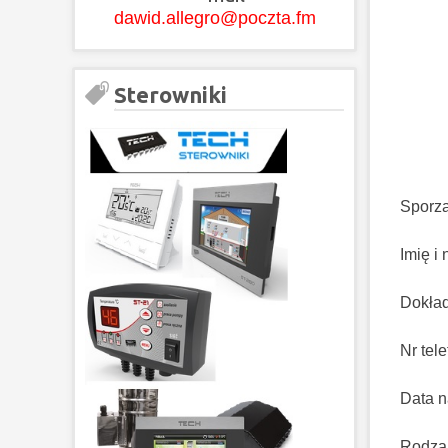
dawid.allegro@poczta.fm
Sterowniki
Sporząd
Imię i naz
Dokładny a
Nr telefonu
Data naby
Rodzaj tow