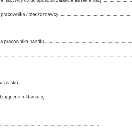
nabywcy co do sposobu załatwienia reklamacji ..................................
acownika / rzeczoznawcy ...................................................................
......................................................................................................................................
acownika handlu ..............................................................................
................................................................................................................
 nazwisko
zającego reklamację
.................................. .................................................