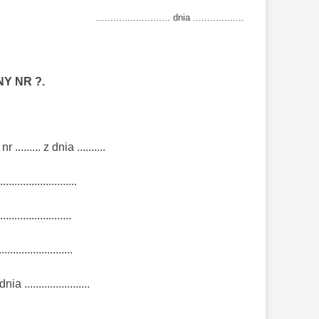
.......................... dnia ..................
Y NR ?.
....... z dnia ..........
........................
.......................
.........................
nia .......................
..........................