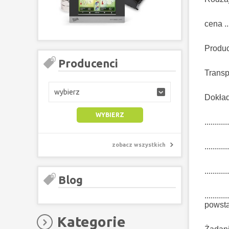
cena ....
Producent .
Producenci
Transp
wybierz
Dokładny o
............
zobacz wszystkich
............
............
Blog
..........
powstałe w
Kategorie