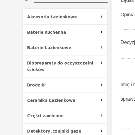
Żądanie 
Opinia pr
Akcesoria Łazienkowe
................
Baterie Kuchenne
Decyzja pr
Baterie Łazienkowe
............
Biopreparaty do oczyszczalni
ścieków
Imię i
Brodziki
sprawd
Ceramika Łazienkowa
Części zamienne
............
Detektory ,czujniki gazu