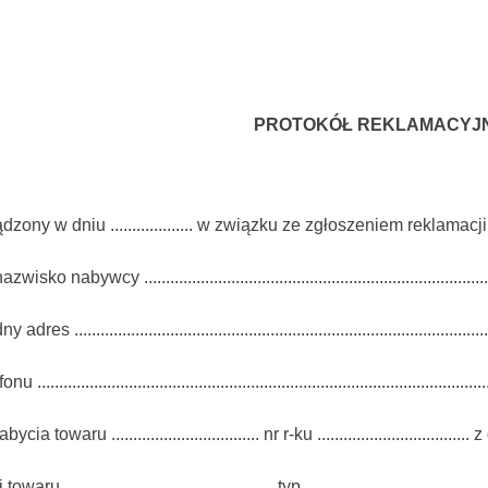
PROTOKÓŁ REKLAMACYJN
zony w dniu ................... w związku ze zgłoszeniem reklamacji nr ..
wisko nabywcy ..................................................................................
dres .................................................................................................
 ........................................................................................................
cia towaru .................................. nr r-ku ................................... z d
aru ................................................ typ ............................................