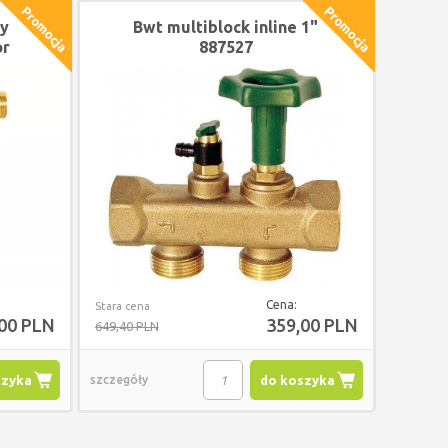
ny
Bwt multiblock inline 1"
or
887527
Cena:
Stara cena
,00 PLN
359,00 PLN
649,40 PLN
szyka
szczegóły
do koszyka