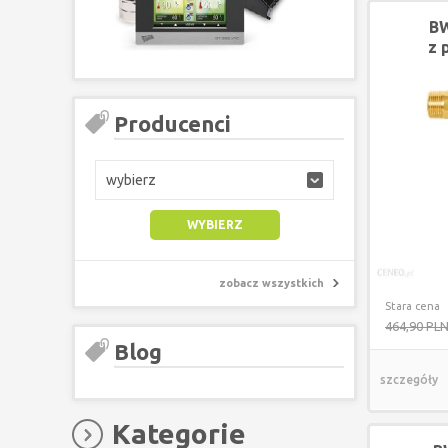
BW
z 
mi
Producenci
wybierz
zobacz wszystkich
Stara cena
464,90 PL
Blog
szczegóły
Kategorie