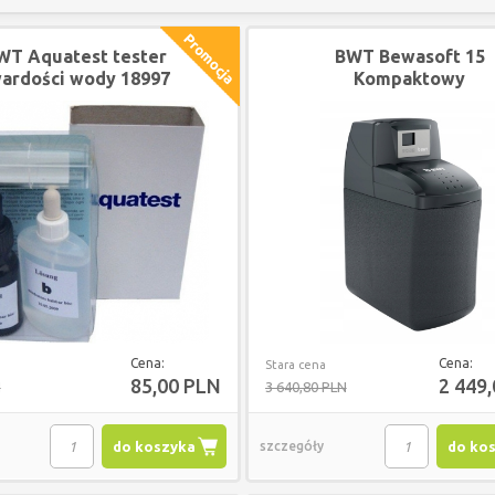
WT Aquatest tester
BWT Bewasoft 15
ardości wody 18997
Kompaktowy
zmiękczacz wody
240102447
Cena:
Cena:
Stara cena
85,00 PLN
2 449
N
3 640,80 PLN
do koszyka
szczegóły
do ko