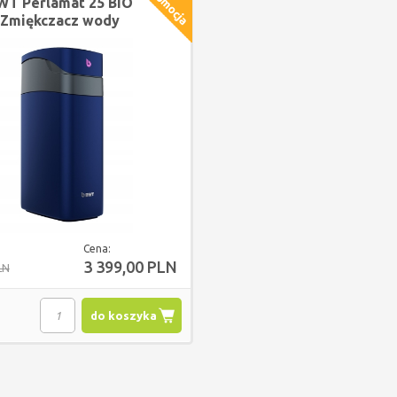
WT Perlamat 25 BIO
Zmiękczacz wody
nowej generacji
240102462
Cena:
3 399,00 PLN
LN
do koszyka