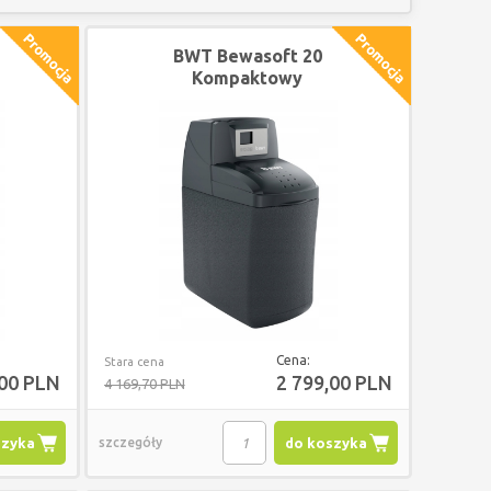
BWT Bewasoft 20
Kompaktowy
zmiękczacz wody
240102449
Cena:
Stara cena
,00 PLN
2 799,00 PLN
4 169,70 PLN
szyka
szczegóły
do koszyka