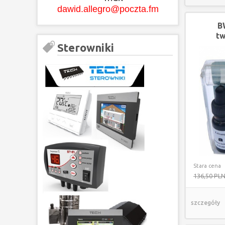
dawid.allegro@poczta.fm
B
tw
Sterowniki
Stara cena
136,50 PL
szczegóły