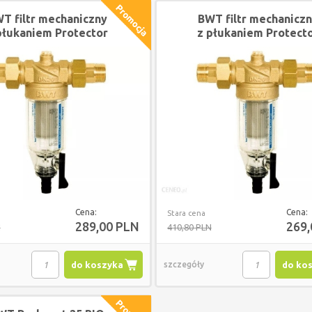
T filtr mechaniczny
BWT filtr mechanicz
płukaniem Protector
z płukaniem Protect
ni rozmiar 1" 810525
mini rozmiar 3/4"
810524
Cena:
Cena:
Stara cena
289,00 PLN
269
N
410,80 PLN
do koszyka
szczegóły
do ko