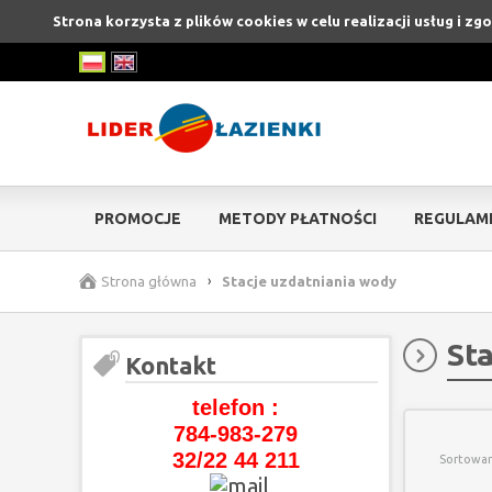
Strona korzysta z plików cookies w celu realizacji usług i z
PROMOCJE
METODY PŁATNOŚCI
REGULAM
Strona główna
›
Stacje uzdatniania wody
St
Kontakt
telefon :
784-983-279
32/22 44 211
Sortowan