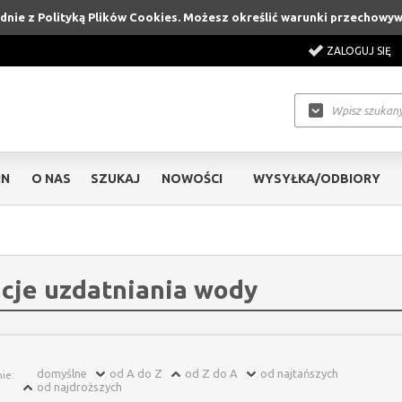
godnie z Polityką Plików Cookies. Możesz określić warunki przechowy
ZALOGUJ SIĘ
IN
O NAS
SZUKAJ
NOWOŚCI
WYSYŁKA/ODBIORY
acje uzdatniania wody
domyślne
od A do Z
od Z do A
od najtańszych
ie:
od najdroższych