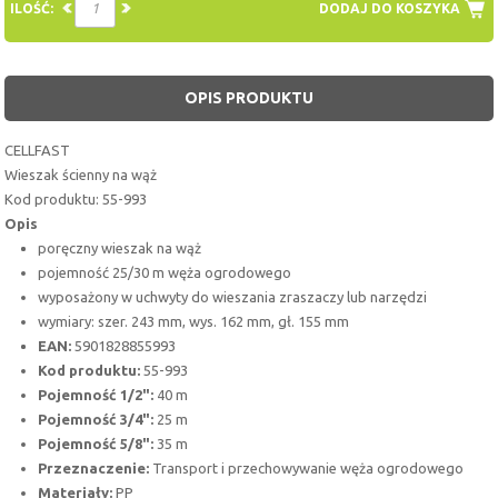
ILOŚĆ:
DODAJ DO KOSZYKA
OPIS PRODUKTU
CELLFAST
Wieszak ścienny na wąż
Kod produktu: 55-993
Opis
poręczny wieszak na wąż
pojemność 25/30 m węża ogrodowego
wyposażony w uchwyty do wieszania zraszaczy lub narzędzi
wymiary: szer. 243 mm, wys. 162 mm, gł. 155 mm
EAN:
5901828855993
Kod produktu:
55-993
Pojemność 1/2":
40 m
Pojemność 3/4":
25 m
Pojemność 5/8":
35 m
Przeznaczenie:
Transport i przechowywanie węża ogrodowego
Materiały:
PP