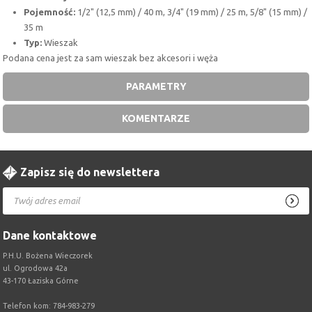
Pojemność:
1/2" (12,5 mm) / 40 m, 3/4" (19 mm) / 25 m, 5/8" (15 mm) /
35 m
Typ:
Wieszak
Podana cena jest za sam wieszak bez akcesori i węża
PARAMETRY
KOMENTARZE
Zapisz się do newslettera
Dane kontaktowe
P.H.U. Bożena Wieczorek
ul. Ogrodowa 42a
43-170 Łaziska Górne
Telefon kom: 784-983-279