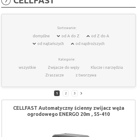
CELLFAST
Sortowanie:
domyślne
od A do Z
od Z do A
od najtańszych
od najdroższych
Kategorie:
wszystkie
Zwijacze do węży
Klucze i narzędzia
Zraszacze
z tworzywa
1
2
3
CELLFAST Automatyczny ścienny zwijacz węża
ogrodowego ENERGO 20m , 55-410