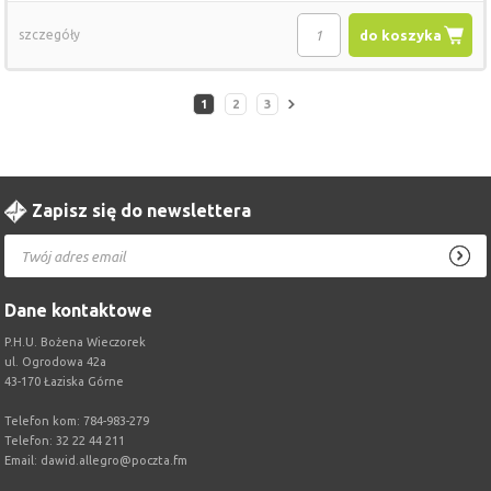
szczegóły
do koszyka
1
2
3
Zapisz się do newslettera
Dane kontaktowe
P.H.U. Bożena Wieczorek
ul. Ogrodowa 42a
43-170 Łaziska Górne
Telefon kom: 784-983-279
Telefon: 32 22 44 211
Email:
dawid.allegro@poczta.fm